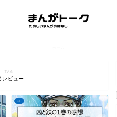
ホーム
― TAG ―
巻レビュー
SF