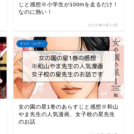
じと感想※小学生が100mを走るだけ！
なのに熱い！
日
2025年4月21日
ギャグ・コメディ
女の園の星1巻のあらすじと感想※和山
s
やま先生の人気漫画、女子校の星先生
のお話