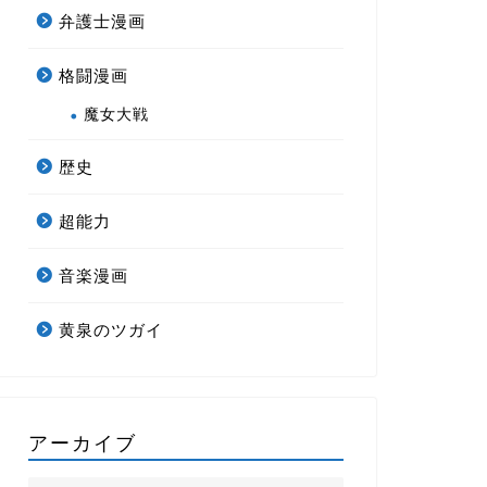
弁護士漫画
格闘漫画
魔女大戦
歴史
超能力
音楽漫画
黄泉のツガイ
アーカイブ