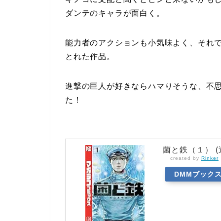
ダンテのキャラが面白く。
能力者のアクションも小気味よく、それ
とれた作品。
進撃の巨人が好きならハマりそうな、不
た！
菌と鉄（１） 
created by
Rinker
DMMブック