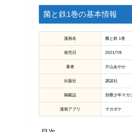
菌と鉄1巻の基本情報
漫画名
菌と鉄 1巻
発売日
2021/7/8
著者
片山あやか
出版社
講談社
掲載誌
別冊少年マガ
漫画アプリ
マガポケ
目次