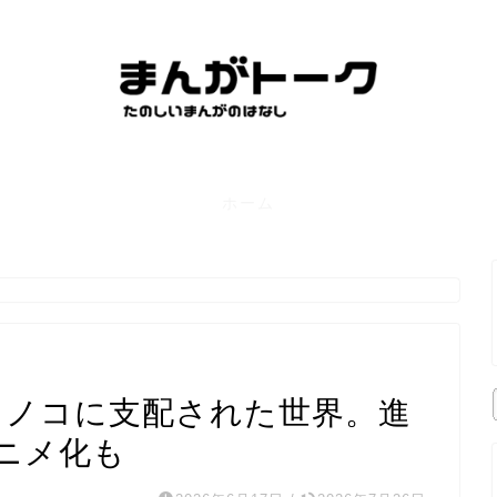
ホーム
。
キノコに支配された世界。進
ニメ化も