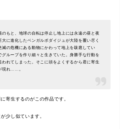
陽のもと、地球の自転は停止し地上には永遠の昼と夜
巨大に進化したベンガルボダイジュが大陸を覆い尽く
絶滅の危機にある動物にかわって地上を跋扈してい
でグループを作り細々と生きていた。身勝手な行動を
追われてしまった。そこに頭をよくするから君に寄生
が現れ……。
間に寄生するのがこの作品です。
定が少し似ています。