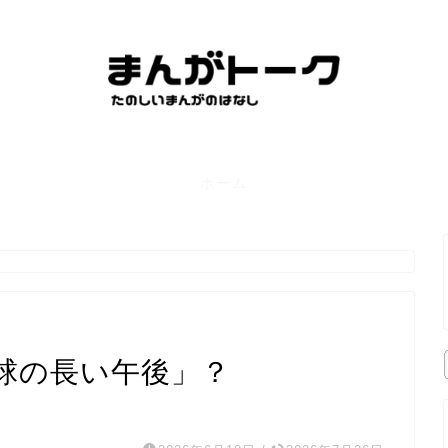
ホーム
。
球の長い午後」？