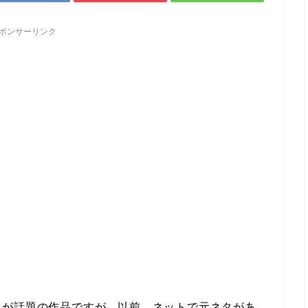
ポンサーリンク
。
界が話題の作品ですが、以前、ネットで元ネタがあ