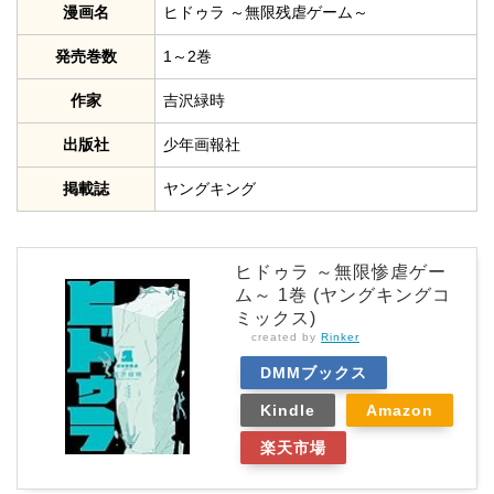
漫画名
ヒドゥラ ～無限残虐ゲーム～
発売巻数
1～2巻
作家
吉沢緑時
出版社
少年画報社
掲載誌
ヤングキング
ヒドゥラ ～無限惨虐ゲー
ム～ 1巻 (ヤングキングコ
ミックス)
created by
Rinker
DMMブックス
Kindle
Amazon
楽天市場