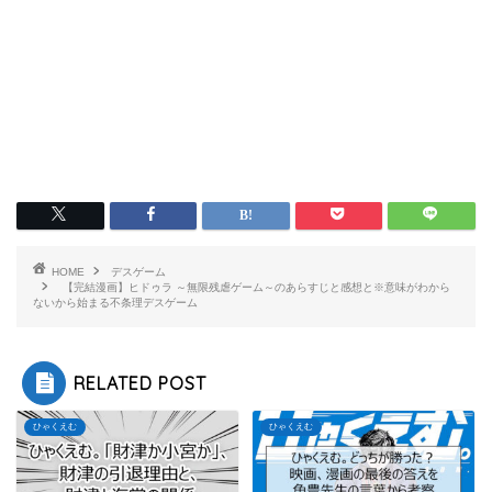
HOME
デスゲーム
【完結漫画】ヒドゥラ ～無限残虐ゲーム～のあらすじと感想と※意味がわから
ないから始まる不条理デスゲーム
RELATED POST
ひゃくえむ
ひゃくえむ