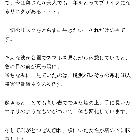
て、今は奥さんが美人でも、年をとってブサイクにな
るリスクがある・・・。
一切のリスクをとらずに生きたい！それだけの男で
す。
そんな彼が公園でスマホを見ながら休憩していると、
急に目の前が真っ暗に。
※ちなみに、見ていたのは、
滝沢バレそぅ
の寒村18人
殺害犯暴露ネタのXです。
起きると、とても高い岩でできた塔の上、手に長いカ
マキリのようなものがついて、体も変化しています。
そして岩がとつぜん崩れ、横にいた女性が塔の下に転
落します。