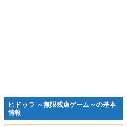
ヒドゥラ ～無限残虐ゲーム～の基本
情報